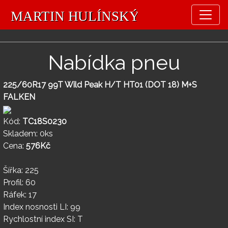
Nabídka pneu
225/60R17 99T Wild Peak H/T HT01 (DOT 18) M+S
FALKEN
Kód:
TC18S0230
Skladem: 0ks
Cena:
576Kč
Šířka: 225
Profil: 60
Ráfek: 17
Index nosnosti LI: 99
Rychlostní index SI: T