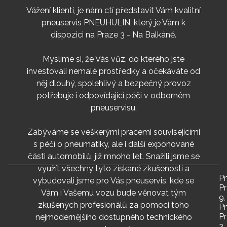
Vážení klienti, je nám ctí představit Vám kvalitní
pneuservis PNEUHULIN, který je Vám k
dispozici na Praze 3 - Na Balkáně.
Myslíme si, že Vás vůz, do kterého jste
investovali nemalé prostředky a očekáváte od
něj dlouhý, spolehlivý a bezpečný provoz
potřebuje i odpovídající péči v odborném
pneuservisu.
Zabýváme se veškerými pracemi souvisejícími
s péčí o pneumatiky, ale i další exponované
části automobilů, již mnoho let. Snažili jsme se
využít všechny tyto získané zkušenosti a
Pn
vybudovali jsme pro Vás pneuservis, kde se
P
Vám i Vašemu vozu bude věnovat tým
9,
zkušených profesionálů za pomoci toho
Pn
P
nejmodernějšího dostupného technického
3,