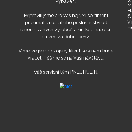
vybavení.
Ma
Hu
Připravili jsme pro Vás nejširší sortiment
©
Vi
pneumatik i ostatního příslušenství od
Fi
renomovaných výrobců a širokou nabídku
služeb za dobré ceny.
Víme, že jen spokojený klient se k nám bude
vracet. Těšíme se na Vaší návštěvu.
Váš servisní tým PNEUHULIN.