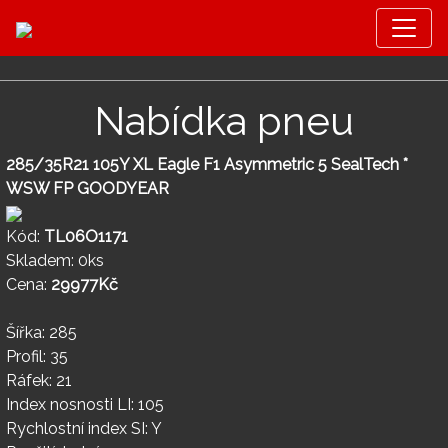
Nabídka pneu
285/35R21 105Y XL Eagle F1 Asymmetric 5 SealTech *
WSW FP GOODYEAR
Kód:
TL06O1171
Skladem: 0ks
Cena:
29977Kč
Šířka: 285
Profil: 35
Ráfek: 21
Index nosnosti LI: 105
Rychlostní index SI: Y