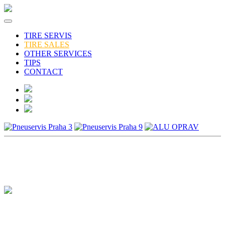
TIRE SERVIS
TIRE SALES
OTHER SERVICES
TIPS
CONTACT
Nabídka pneu
165/65R13 77T N'blue HD Plus (DOT 21) NEXEN
Kód:
TL49O0915
Skladem: 1ks
Cena:
590Kč